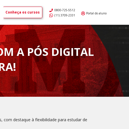
0800-725-5512
Conheça os cursos
Portal do aluno
(11) 3709-2331
OM A PÓS DIGITAL
RA!
, com destaque à flexibilidade para estudar de