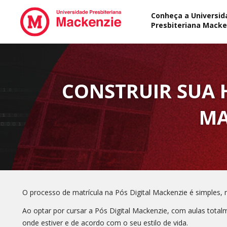
Conheça a Universid
Presbiteriana Macke
CONSTRUIR SUA H
MA
O processo de matrícula na Pós Digital Mackenzie é simples,
Ao optar por cursar a Pós Digital Mackenzie, com aulas total
onde estiver e de acordo com o seu estilo de vida.