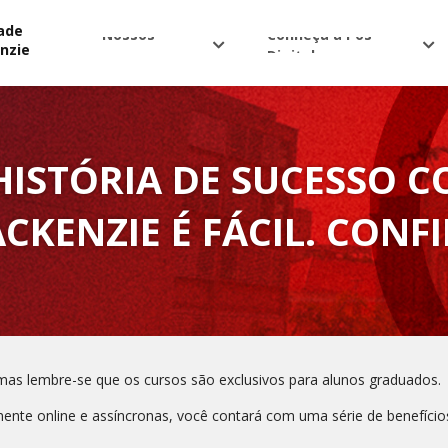
ade
Nossos
Conheça a Pós
nzie
cursos
Digital
ISTÓRIA DE SUCESSO C
CKENZIE É FÁCIL. CONFI
 mas lembre-se que os cursos são exclusivos para alunos graduados.
mente online e assíncronas, você contará com uma série de benefícios